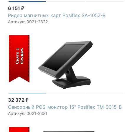
6 151
₽
Ридер магнитных карт Posiflex SA-105Z-B
Артикул: 0021-2322
С
н
я
т
о
с
п
р
о
д
а
ж
32 372
₽
Сенсорный POS-монитор 15" Posiflex TM-3315-B
Артикул: 0021-2321