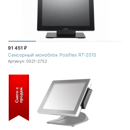
91 451
₽
Сенсорный моноблок Posiflex RT-2015
Артикул: 0021-2752
С
н
я
т
о
с
п
р
о
д
а
ж