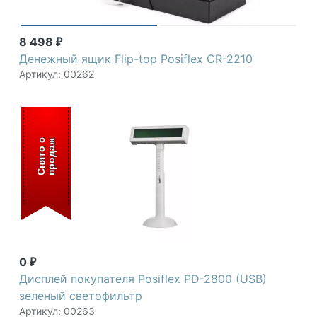
8 498
₽
Денежный ящик Flip-top Posiflex CR-2210
Артикул: 00262
С
н
я
т
о
с
п
р
о
д
а
ж
0
₽
Дисплей покупателя Posiflex PD-2800 (USB)
зеленый светофильтр
Артикул: 00263