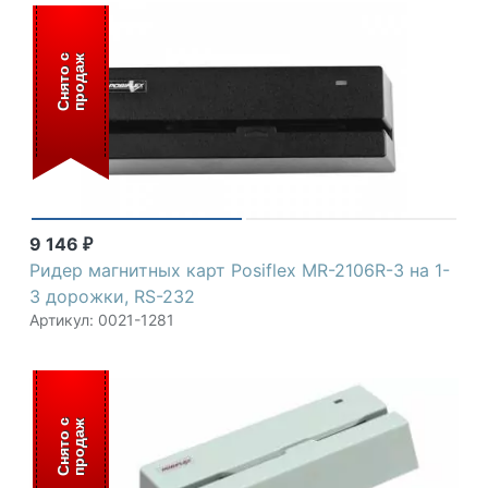
С
н
я
т
о
с
п
р
о
д
а
ж
9 146
₽
Ридер магнитных карт Posiflex MR-2106R-3 на 1-
3 дорожки, RS-232
Артикул: 0021-1281
С
н
я
т
о
с
п
р
о
д
а
ж