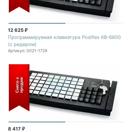
12 625
₽
Программируемая клавиатура Posiflex KB-6800
(с ридером)
Артикул: 0021-1729
С
н
я
т
о
с
п
р
о
д
а
ж
8 417
₽