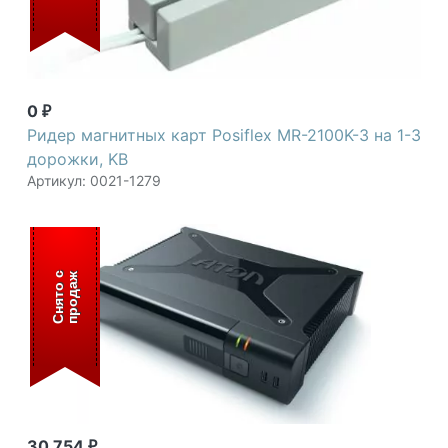
0
₽
Ридер магнитных карт Posiflex MR-2100K-3 на 1-3
дорожки, KB
Артикул: 0021-1279
С
н
я
т
о
с
п
р
о
д
а
ж
30 754
₽