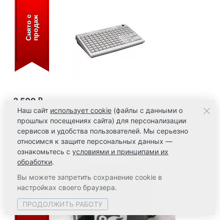
С
н
я
т
о
с
п
р
о
д
а
ж
2 500
₽
Наш сайт
использует cookie
(файлы с данными о
Программируемая клавиатура Posiflex КВ-3100 c
прошлых посещениях сайта) для персонализации
ридером магнитных карт на 1-2 дорожки
сервисов и удобства пользователей. Мы серьезно
Артикул: 0021-691
относимся к защите персональных данных —
ознакомьтесь с
условиями и принципами их
обработки
.
Вы можете запретить сохранение cookie в
С
н
я
т
о
с
п
р
о
д
а
ж
настройках своего браузера.
ПРОДОЛЖИТЬ РАБОТУ