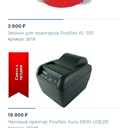
3 600
₽
Звонок для принтеров Posiflex KL-100
Артикул: 3018
С
н
я
т
о
с
п
р
о
д
а
ж
19 900
₽
Чековый принтер Posiflex Aura-6900 USB,RS
Артикул: 24948