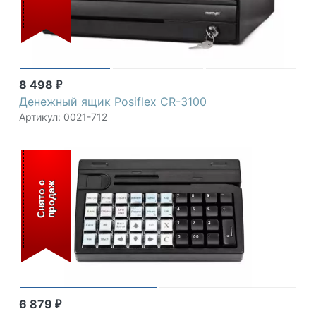
8 498
₽
Денежный ящик Posiflex CR-3100
Артикул: 0021-712
С
н
я
т
о
с
п
р
о
д
а
ж
6 879
₽