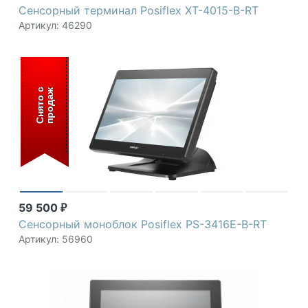
Сенсорный терминал Posiflex XT-4015-B-RT
Артикул: 46290
С
н
я
т
о
с
п
р
о
д
а
ж
59 500
₽
Сенсорный моноблок Posiflex PS-3416E-B-RT
Артикул: 56960