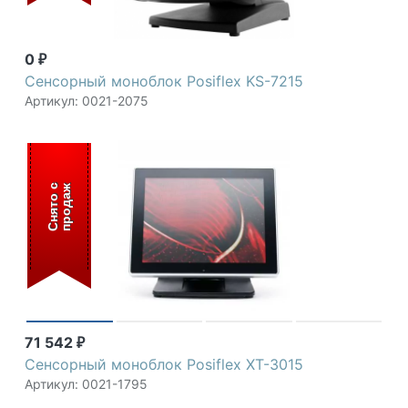
0
₽
Сенсорный моноблок Posiflex KS-7215
Артикул: 0021-2075
С
н
я
т
о
с
п
р
о
д
а
ж
71 542
₽
Сенсорный моноблок Posiflex XT-3015
Артикул: 0021-1795