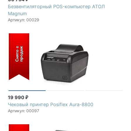
Безвентиляторный POS-компьютер АТОЛ
Magnum
Артикул: 00029
С
н
я
т
о
с
п
р
о
д
а
ж
19 990
₽
Чековый принтер Posiflex Aura-8800
Артикул: 00097