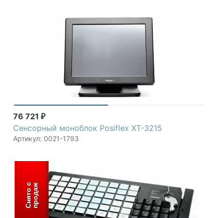
76 721
₽
Сенсорный моноблок Posiflex XT-3215
Артикул: 0021-1793
С
н
я
т
о
с
п
р
о
д
а
ж