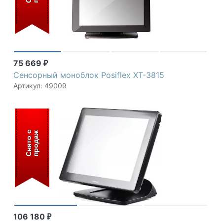
75 669
₽
Сенсорный моноблок Posiflex XT-3815
Артикул: 49009
С
н
я
т
о
с
п
р
о
д
а
ж
106 180
₽