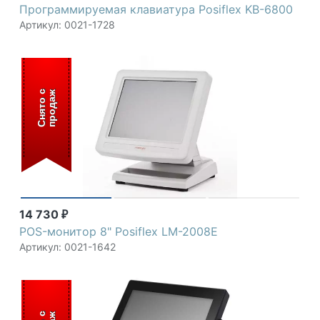
Программируемая клавиатура Posiflex KB-6800
Артикул: 0021-1728
С
н
я
т
о
с
п
р
о
д
а
ж
14 730
₽
POS-монитор 8" Posiflex LM-2008E
Артикул: 0021-1642