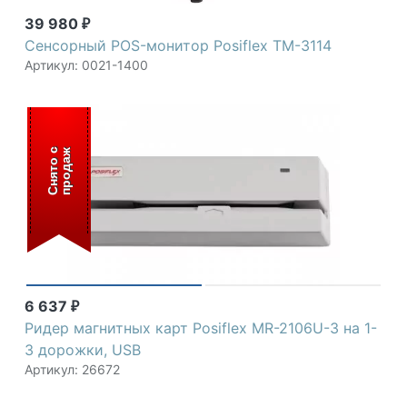
39 980
₽
Сенсорный POS-монитор Posiflex TM-3114
Артикул: 0021-1400
С
н
я
т
о
с
п
р
о
д
а
ж
6 637
₽
Ридер магнитных карт Posiflex MR-2106U-3 на 1-
3 дорожки, USB
Артикул: 26672