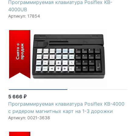
Программируемая клавиатура Posiflex KB-
4000UB
Артикул: 17854
С
н
я
т
о
с
п
р
о
д
а
ж
5 666
₽
Программируемая клавиатура Posiflex KB-4000
c ридером магнитных карт на 1-3 дорожки
Артикул: 0021-3638