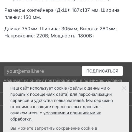
Размеры контейнера (ДхШ): 187х137 мм. Ширина
пленки: 150 мм.
Длина: 350мм; Ширина: 305мм; Высота: 280мм;
Напряжение: 220В; Мощность: 1800Вт
Нажимая на кнопку подтверждения, я принимаю условия
политики обработки персональных данных
Наш сайт
использует cookie
(файлы с данными о
прошлых посещениях сайта) для персонализации
Выполнено заказов: 52530
сервисов и удобства пользователей. Мы серьезно
относимся к защите персональных данных —
8 800 2018-054
ознакомьтесь с
условиями и принципами их
обработки
.
ts@ts21.ru
Вы можете запретить сохранение cookie в