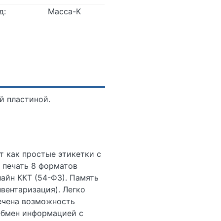
д:
Масса-К
й пластиной.
т как простые этикетки с
 печать 8 форматов
айн ККТ (54-ФЗ). Память
нвентаризация). Легко
печена возможность
Обмен информацией с