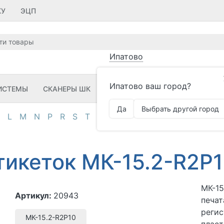
КУ
ЭЦП
Ипатово
Ипатово ваш город?
ИСТЕМЫ
СКАНЕРЫ ШК
ПРИНТЕРЫ ШК
ПО
ЗИП
Да
Выбрать другой город
L
M
N
P
R
S
T
U
V
Z
А
Д
И
К
М
О
П
тикеток МК-15.2-R2P
МК-15
Артикул:
20943
печа
регис
МК-15.2-R2P10