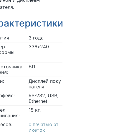
иной и дисплеем
ателя.
рактеристики
нтия
3 года
ер
336х240
формы
источника
БП
ния:
и:
Дисплей поку
пателя
рфейс:
RS-232, USB,
Ethernet
ел
15 кг.
шивания:
весов:
с печатью эт
икеток