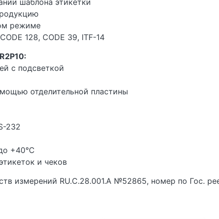
ании шаблона этикетки
продукцию
ном режиме
CODE 128, CODE 39, ITF-14
R2P10:
ей с подсветкой
помощью отделительной пластины
S-232
 до +40°C
этикеток и чеков
тв измерений RU.C.28.001.A №52865, номер по Гос. ре