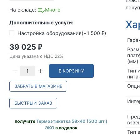
пласт
покуп
На складе:
Много
Ха
Дополнительные услуги:
Настройка оборудования(+
1 500
)
₽
Гара
39 025
₽
Разм
плат
Цена указана с НДС 22%
(мм):
Тип 
В КОРЗИНУ
пита
Опци
ЗАБРАТЬ В МАГАЗИНЕ
Инте
БЫСТРЫЙ ЗАКАЗ
Пред
получите
Термоэтикетка 58x40 (500 шт.)
взве
ЭКО
в подарок
Тип 