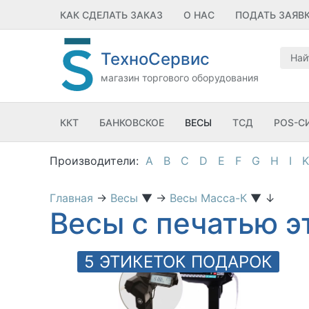
КАК СДЕЛАТЬ ЗАКАЗ
О НАС
ПОДАТЬ ЗАЯВ
ТехноСервис
магазин торгового оборудования
ККТ
БАНКОВСКОЕ
ВЕСЫ
ТСД
POS-С
A
B
C
D
E
F
G
H
I
K
Главная
→
Весы
▼
→
Весы Масса-К
▼
↓
Весы с печатью э
5 ЭТИКЕТОК ПОДАРОК