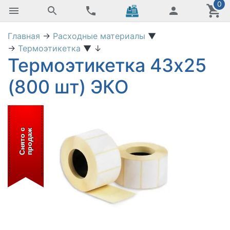
0
Главная
→
Расходные материалы
▼
→
Термоэтикетка
▼
↓
Термоэтикетка 43x25
(800 шт) ЭКО
С
н
я
т
о
с
п
р
о
д
а
ж