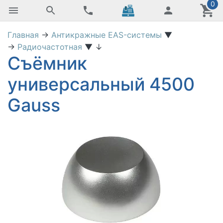
0
Главная
→
Антикражные EAS-системы
▼
→
Радиочастотная
▼
↓
Съёмник
универсальный 4500
Gauss