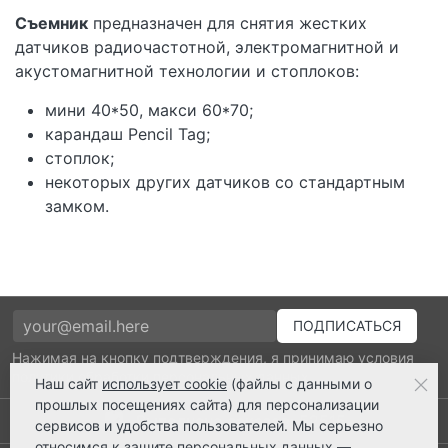
Съемник
предназначен для снятия жестких
датчиков радиочастотной, электромагнитной и
акустомагнитной технологии и стоплоков:
мини 40*50, макси 60*70;
карандаш Pencil Tag;
стоплок;
некоторых других датчиков со стандартным
замком.
Нажимая на кнопку подтверждения, я принимаю условия
политики обработки персональных данных
Наш сайт
использует cookie
(файлы с данными о
прошлых посещениях сайта) для персонализации
Выполнено заказов: 52515
сервисов и удобства пользователей. Мы серьезно
относимся к защите персональных данных —