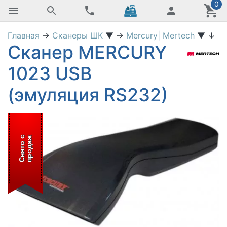
0
Главная
→
Сканеры ШК
▼
→
Mercury| Mertech
▼
↓
Сканер MERCURY
1023 USB
(эмуляция RS232)
С
н
я
т
о
с
п
р
о
д
а
ж