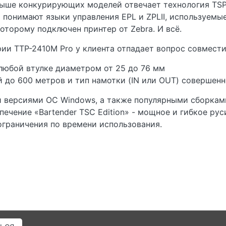
выше конкурирующих моделей отвечает технология TSP
 понимают языки управления EPL и ZPLII, используемы
которому подключен принтер от Zebra. И всё.
рии TTP-2410M Pro у клиента отпадает вопрос совмест
любой втулке диаметром от 25 до 76 мм
 до 600 метров и тип намотки (IN или OUT) совершен
 версиями ОС Windows, а также популярными сборками
печение «Bartender TSC Edition» - мощное и гибкое р
 ограничения по времени использования.