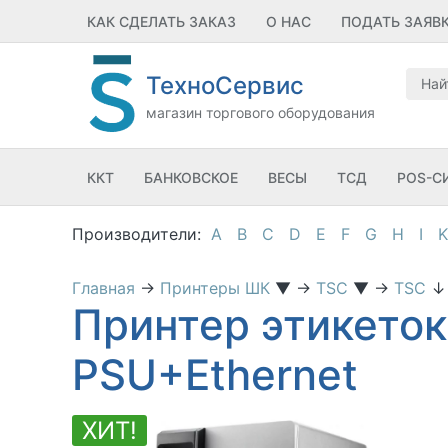
КАК СДЕЛАТЬ ЗАКАЗ
О НАС
ПОДАТЬ ЗАЯВ
ТехноСервис
магазин торгового оборудования
ККТ
БАНКОВСКОЕ
ВЕСЫ
ТСД
POS-С
A
B
C
D
E
F
G
H
I
K
Главная
→
Принтеры ШК
▼
→
TSC
▼
→
TSC
↓
Принтер этикеток
PSU+Ethernet
ХИТ!