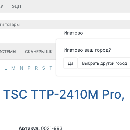
КУ
ЭЦП
Ипатово
Ипатово ваш город?
ИСТЕМЫ
СКАНЕРЫ ШК
ПРИНТЕРЫ ШК
ПО
ЗИП
Да
Выбрать другой город
L
M
N
P
R
S
T
U
V
Z
А
Д
И
К
М
О
П
 TSC TTP-2410M Pro,
Артикул:
0021-993