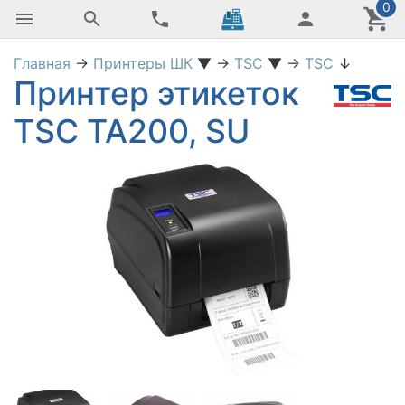
0
Главная
→
Принтеры ШК
▼
→
TSC
▼
→
TSC
↓
Принтер этикеток
TSC TA200, SU