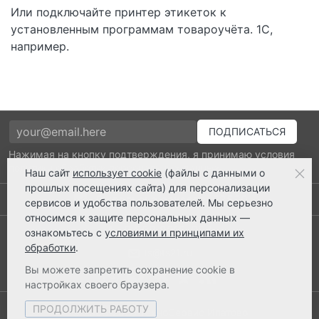
Или подключайте принтер этикеток к
установленным программам товароучёта. 1С,
например.
Нажимая на кнопку подтверждения, я принимаю условия
политики обработки персональных данных
Наш сайт
использует cookie
(файлы с данными о
прошлых посещениях сайта) для персонализации
Выполнено заказов: 52530
сервисов и удобства пользователей. Мы серьезно
относимся к защите персональных данных —
8 800 2018-054
ознакомьтесь с
условиями и принципами их
обработки
.
ts@ts21.ru
Вы можете запретить сохранение cookie в
настройках своего браузера.
ПРОДОЛЖИТЬ РАБОТУ
© 2003-2026 ТехноСервис Ипатово