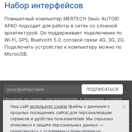
Набор интерфейсов
Планшетный компьютер MERTECH Seuic AUTOID
APAD подходит для работы в сетях со сложной
архитектурой. Он поддерживает подключение по
Wi-Fi, GPS, Bluetooth 5.0, сотовой связи 4G, 3G, 2G.
Подключить устройство к компьютеру можно по
MicroUSB.
Нажимая на кнопку подтверждения, я принимаю условия
политики обработки персональных данных
Наш сайт
использует cookie
(файлы с данными о
прошлых посещениях сайта) для персонализации
Выполнено заказов: 52530
сервисов и удобства пользователей. Мы серьезно
относимся к защите персональных данных —
8 800 2018-054
ознакомьтесь с
условиями и принципами их