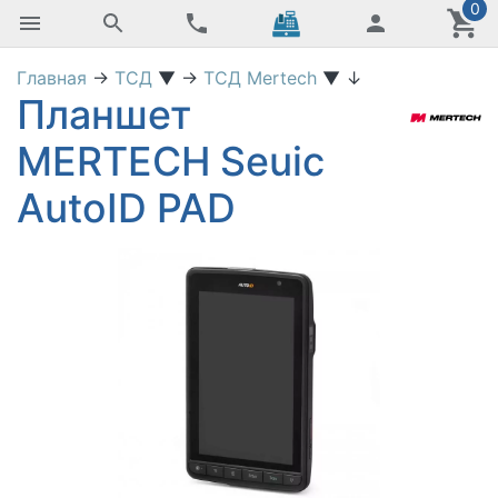
0
Главная
→
ТСД
▼
→
ТСД Mertech
▼
↓
Планшет
MERTECH Seuic
AutoID PAD