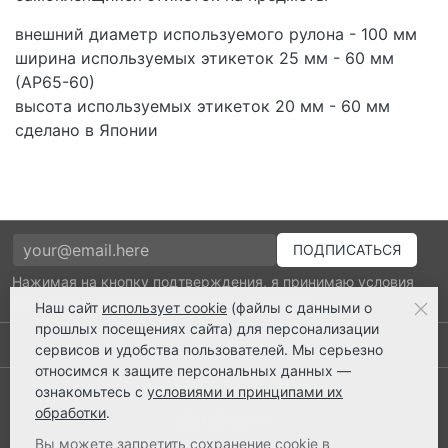
внешний диаметр используемого рулона - 100 мм
ширина используемых этикеток 25 мм - 60 мм
(АР65-60)
высота используемых этикеток 20 мм - 60 мм
сделано в Японии
Нажимая на кнопку подтверждения, я принимаю условия
политики обработки персональных данных
Наш сайт
использует cookie
(файлы с данными о
прошлых посещениях сайта) для персонализации
Выполнено заказов: 52530
сервисов и удобства пользователей. Мы серьезно
относимся к защите персональных данных —
8 800 2018-054
ознакомьтесь с
условиями и принципами их
обработки
.
ts@ts21.ru
Вы можете запретить сохранение cookie в