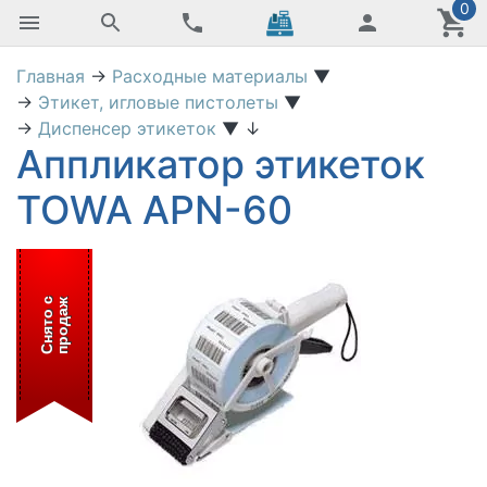
0
Главная
→
Расходные материалы
▼
→
Этикет, игловые пистолеты
▼
→
Диспенсер этикеток
▼
↓
Аппликатор этикеток
TOWA APN-60
С
н
я
т
о
с
п
р
о
д
а
ж