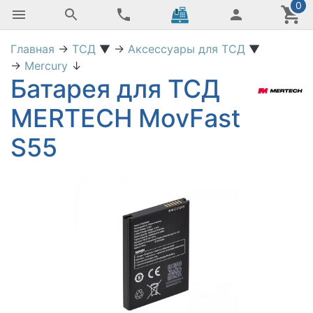
0
Главная
→
ТСД
▼
→
Аксессуары для ТСД
▼
→
Mercury
↓
Батарея для ТСД
MERTECH MovFast
S55