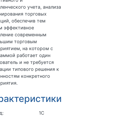
тивного и
ленческого учета, анализа
нирования торговых
ций, обеспечив тем
м эффективное
вление современным
льшим торговым
риятием, на котором с
раммой работает один
ователь и не требуется
ации типового решения к
енностям конкретного
риятия.
рактеристики
д:
1C