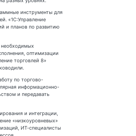
на разных уровнях.
раммные инструменты для
й. «1С:Управление
ий и планов по развитию
х необходимых
сполнения, оптимизации
ление торговлей 8»
ководили.
боту по торгово-
гулярная информационно-
ьством и передавать
ирования и интеграции,
шение «низкоуровневых»
низаций, ИТ-специалисты
ессов.