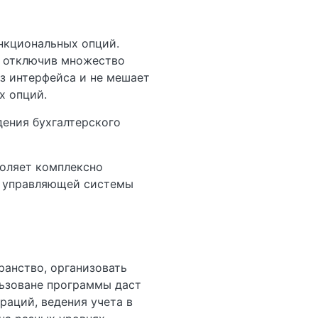
нкциональных опций.
, отключив множество
з интерфейса и не мешает
х опций.
дения бухгалтерского
воляет комплексно
е управляющей системы
ранство, организовать
льзоване программы даст
аций, ведения учета в