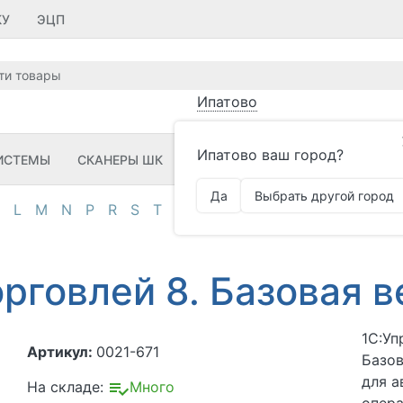
КУ
ЭЦП
Ипатово
Ипатово ваш город?
ИСТЕМЫ
СКАНЕРЫ ШК
ПРИНТЕРЫ ШК
ПО
ЗИП
Да
Выбрать другой город
L
M
N
P
R
S
T
U
V
Z
А
Д
И
К
М
О
П
орговлей 8. Базовая 
1С:Уп
Артикул:
0021-671
Базов
для а
На складе:
Много