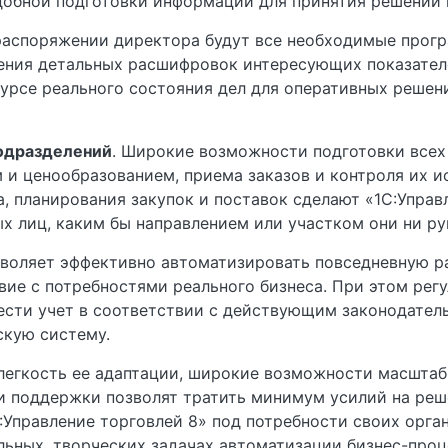
добной подготовки информации для принятия решений 
 распоряжении директора будут все необходимые прог
чения детальных расшифровок интересующих показателе
курсе реального состояния дел для оперативных решен
одразделений
. Широкие возможности подготовки все
 и ценообразованием, приема заказов и контроля их и
а, планирования закупок и поставок сделают «1С:Управ
 лиц, каким бы направлением или участком они ни ру
зволяет эффективно автоматизировать повседневную ра
твие с потребностями реального бизнеса. При этом ре
ести учет в соответствии с действующим законодател
скую систему.
легкость ее адаптации, широкие возможности масштаб
и поддержки позволят тратить минимум усилий на ре
:Управление торговлей 8» под потребности своих орга
льных, творческих задачах автоматизации бизнес-проц