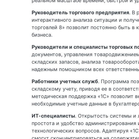
реальном масштабе времени, быстрой и у
Руководитель торгового предприятия
. В
интерактивного анализа ситуации и полу
торговлей 8» позволит постоянно быть в 
бизнеса.
Руководители и специалисты торговых п
документов, управления товародвижением
складских запасов, анализа товарооборот
надежным помощником всех ответственных
Работники учетных служб
. Программа по
складскому учету, приводя ее в соответс
методическая поддержка «1С» позволит в
необходимые учетные данные в бухгалтер
ИТ-специалисты
. Открытость системы и 
простота и удобство администрирования 
технологических вопросов. Адаптируя «1С
смогут сконцентрироваться на содержате