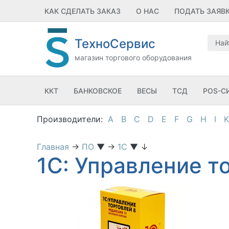
КАК СДЕЛАТЬ ЗАКАЗ
О НАС
ПОДАТЬ ЗАЯВ
ТехноСервис
магазин торгового оборудования
ККТ
БАНКОВСКОЕ
ВЕСЫ
ТСД
POS-С
A
B
C
D
E
F
G
H
I
K
Главная
→
ПО
▼
→
1С
▼
↓
1С: Управление т