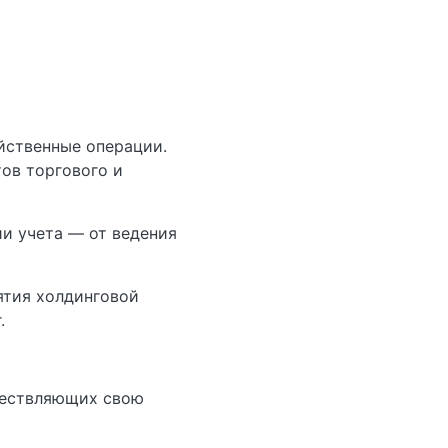
йственные операции.
ов торгового и
ии учета — от ведения
ятия холдинговой
.
ществляющих свою