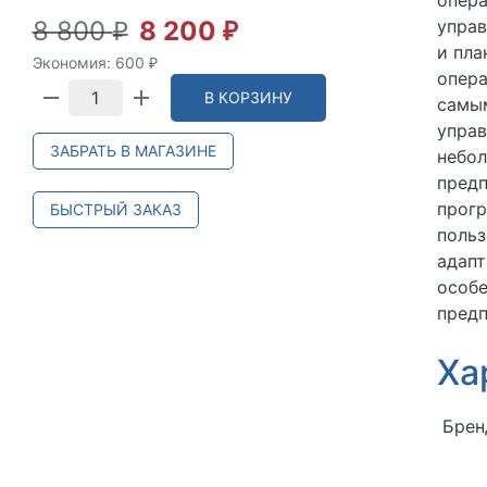
опера
8 800
8 200
управ
₽
₽
и пла
Экономия:
600
₽
опера
В КОРЗИНУ
самы
упра
ЗАБРАТЬ В МАГАЗИНЕ
небо
предп
прог
БЫСТРЫЙ ЗАКАЗ
польз
адапт
особ
предп
Ха
Брен